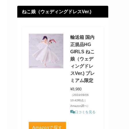
ねこ娘（ウェディングドレスVer.)
輸送箱 国内
正規品HG
GIRLS ねこ
娘（ウェデ
ィングドレ
スVer.) プレ
ミアム限定
¥8,980
（2024/09/06
10:42時点 |
Amazon調べ）
口コミを見る
Amazonで探す