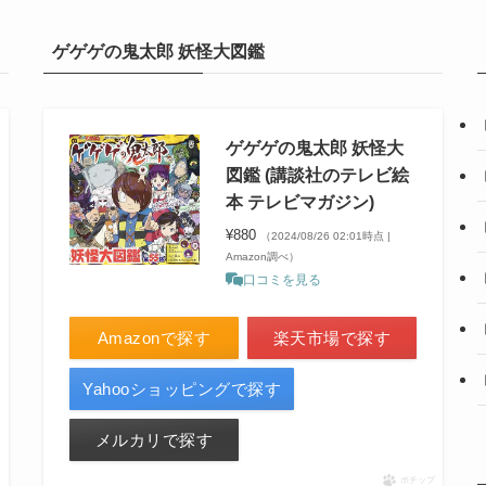
ゲゲゲの鬼太郎 妖怪大図鑑
ゲゲゲの鬼太郎 妖怪大
図鑑 (講談社のテレビ絵
本 テレビマガジン)
¥880
（2024/08/26 02:01時点 |
Amazon調べ）
口コミを見る
Amazonで探す
楽天市場で探す
Yahooショッピングで探す
メルカリで探す
ポチップ