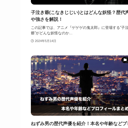
子泣き爺(こなきじじい)とはどんな妖怪？歴代
や強さを解説！
この記事では、アニメ『ゲゲゲの鬼太郎』に登場する”子
爺”がどんな妖怪なのか...
2024年5月14日
ねずみ男の歴代声優を紹介！本名や年齢などプ