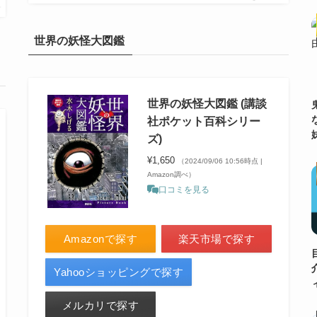
プ
世界の妖怪大図鑑
世界の妖怪大図鑑 (講談
社ポケット百科シリー
ズ)
¥1,650
（2024/09/06 10:56時点 |
Amazon調べ）
口コミを見る
Amazonで探す
楽天市場で探す
Yahooショッピングで探す
メルカリで探す