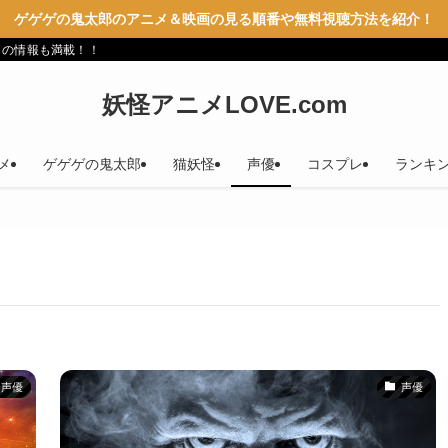
ゲゲゲの鬼太郎のアニメ＆映画の見る順番や無料視聴方法を紹介！
メの情報も満載！！
妖怪アニメLOVE.com
メ
ゲゲゲの鬼太郎
猫妖怪
声優
コスプレ
ランキ
声優
声優