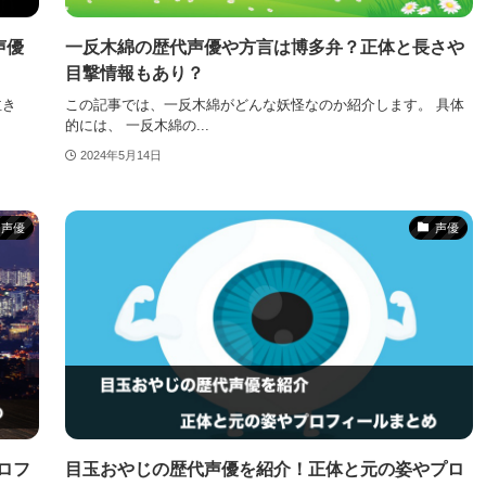
声優
一反木綿の歴代声優や方言は博多弁？正体と長さや
目撃情報もあり？
泣き
この記事では、一反木綿がどんな妖怪なのか紹介します。 具体
的には、 一反木綿の...
2024年5月14日
声優
声優
ロフ
目玉おやじの歴代声優を紹介！正体と元の姿やプロ