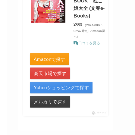
BOOK ねこ
娘大全 (文春e-
Books)
¥880
（2024/08/26
02:47時点 | Amazon調
べ）
口コミを見る
Amazonで探す
楽天市場で探す
Yahooショッピングで探す
メルカリで探す
ポチップ