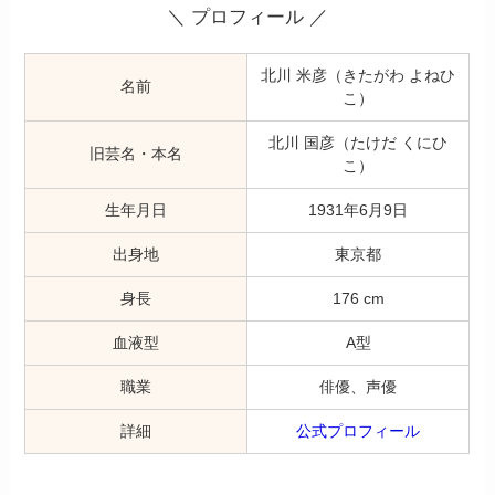
＼ プロフィール ／
北川 米彦（きたがわ よねひ
名前
こ）
北川 国彦（たけだ くにひ
旧芸名・本名
こ）
生年月日
1931年6月9日
出身地
東京都
身長
176 cm
血液型
A型
職業
俳優、声優
詳細
公式プロフィール