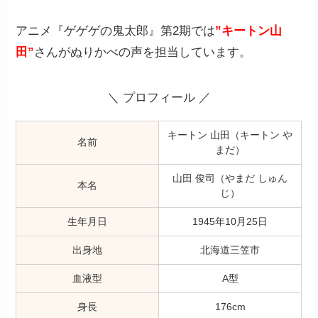
アニメ『ゲゲゲの鬼太郎』第2期では
”キートン山
田”
さんがぬりかべの声を担当しています。
＼ プロフィール ／
キートン 山田（キートン や
名前
まだ）
山田 俊司（やまだ しゅん
本名
じ）
生年月日
1945年10月25日
出身地
北海道三笠市
血液型
A型
身長
176cm