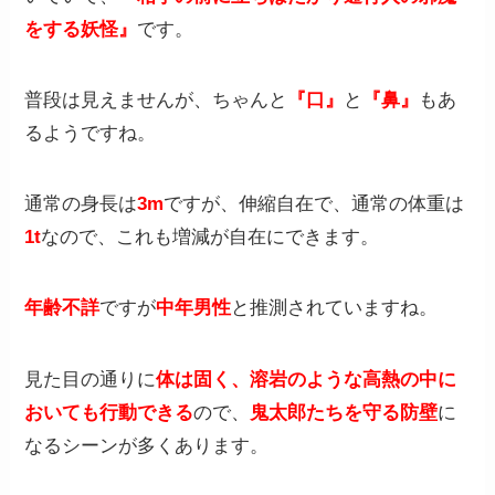
をする妖怪』
です。
普段は見えませんが、ちゃんと
『口』
と
『鼻』
もあ
るようですね。
通常の身長は
3m
ですが、伸縮自在で、通常の体重は
1t
なので、これも増減が自在にできます。
年齢不詳
ですが
中年男性
と推測されていますね。
見た目の通りに
体は固く、溶岩のような高熱の中に
おいても行動できる
ので、
鬼太郎たちを守る防壁
に
なるシーンが多くあります。