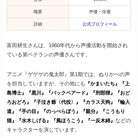
職業
声優・俳優
詳細
公式プロフィール
富田耕生さんは、1960年代から声優活動を開始され
ている第ベテランの声優さんです。
アニメ『ゲゲゲの鬼太郎』第1期では、ぬりかべの声
を担当していますが、その他にも
『かまいたち』『上
島博士』『黒川』『バックベアード』『刑部狸』『おど
ろおどろ』『子泣き爺〈代役〉』『カラス天狗』『輪入
道』『手の目』『のっぺらぼう』『親分』『こうもり
などの
猫』『水木しげる』『風ほうこう』『一反木綿』
キャラクターを演じています。