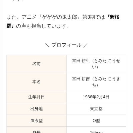
また、アニメ『ゲゲゲの鬼太郎』第3期では
『釈桜
の声も担当しています。
羅』
＼ プロフィール ／
富田 耕生（とみた こうせ
名前
い）
富田 耕吉（とみた こうき
本名
ち）
生年月日
1936年2月4日
出身地
東京都
血液型
O型
身長
165cm