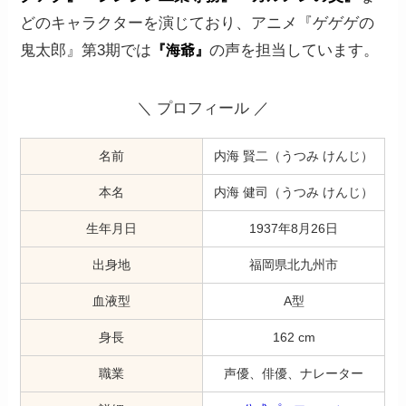
どのキャラクターを演じており、アニメ『ゲゲゲの
鬼太郎』第3期では
の声を担当しています。
『海爺』
＼ プロフィール ／
名前
内海 賢二（うつみ けんじ）
本名
内海 健司（うつみ けんじ）
生年月日
1937年8月26日
出身地
福岡県北九州市
血液型
A型
身長
162 cm
職業
声優、俳優、ナレーター