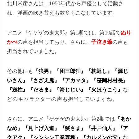
北川米彦さんは、1950年代から声優として活動さ
れ、洋画の吹き替えも数多くこなしています。
アニメ『ゲゲゲの鬼太郎』第1期では、第10話で
ぬり
かべ
の声を担当しており、さらに、
子泣き爺
の声も
担当されていました。
その他にも
『狼男』『団三郎狸』『枕返し』『源じ
いさん』『さざえ鬼』『アカマタ』『笹岡村村長』
『逆柱』『だるま』『海じじい』『火ほうこう』
な
どのキャラクターの声も担当していますね
。
さらに、アニメ『ゲゲゲの鬼太郎』第2期では
『あか
なめ』『見上げ入道』『髪さま』『井戸仙人』『ア
クアク』『シンシン工業専務』『カルメンの父』
な