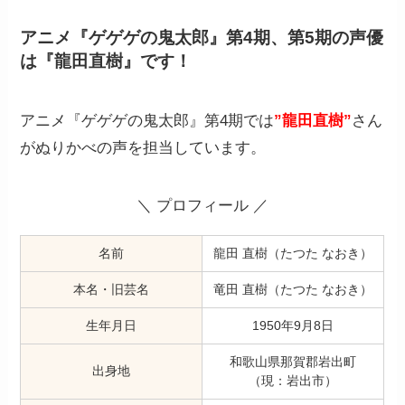
アニメ『ゲゲゲの鬼太郎』第4期、第5期の声優
は『龍田直樹』です！
アニメ『ゲゲゲの鬼太郎』第4期では
”龍田直樹”
さん
がぬりかべの声を担当しています。
＼ プロフィール ／
名前
龍田 直樹（たつた なおき）
本名・旧芸名
竜田 直樹（たつた なおき）
生年月日
1950年9月8日
和歌山県那賀郡岩出町
出身地
（現：岩出市）