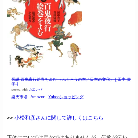
図説 百鬼夜行絵巻をよむ （ふくろうの本／日本の文化） [ 田中 貴
子 ]
posted with
カエレバ
楽天市場
Amazon
Yahooショッピング
>>
小松和彦さんに関して詳しくはこちら
正体については定かではありませんが、伝承が伝わ