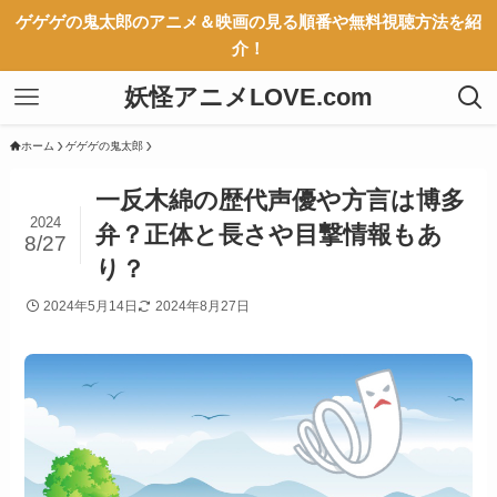
ゲゲゲの鬼太郎のアニメ＆映画の見る順番や無料視聴方法を紹
介！
妖怪アニメLOVE.com
ホーム
ゲゲゲの鬼太郎
一反木綿の歴代声優や方言は博多
2024
弁？正体と長さや目撃情報もあ
8/27
り？
2024年5月14日
2024年8月27日