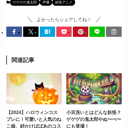
ゲゲゲの鬼太郎
声優
妖怪アニメ
よかったらシェアしてね！
関連記事
【2024】ハロウィンコス
小豆洗いとはどんな妖怪？
プレに！可愛いと人気のね
ゲゲゲの鬼太郎やぬ〜べ〜
こ娘、砂かけばばあのコス
にも登場！