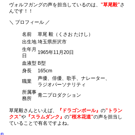
ヴォルフガングの声を担当しているのは、
”草尾毅”
さ
んです！！
＼ プロフィール ／
名前
草尾 毅（くさお たけし）
出生地
埼玉県所沢市
生年月
1965年11月20日
日
血液型
B型
身長
165cm
声優、俳優、歌手、ナレーター、
職業
ラジオパーソナリティ
所属事
青二プロダクション
務所
草尾毅さんといえば、
『ドラゴンボール』
の
”トラン
クス”
や
『スラムダンク』
の
”桜木花道”
の声を担当し
ていることで有名ですよね。