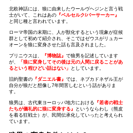
北欧神話には、狼に由来したウールヴヘジンと言う戦
士がいて、これはあの
『ベルセルク/バーサーカー』
と同じ種と言われています。
ローマ帝国の末期に、人が獣化するという現象が症候
群として初めて紹介され、そこではゼウスがリュカー
オーンを狼に変身させた話も言及されました。
プリニウスは、
『博物誌』
で狼男を記述しています
が、
「狼に変身してその後は元の人間に戻ることがあ
るという程ひどい話はない」
としています。
旧約聖書の
『ダニエル書』
では、ネブカドネザル王が
自分が狼だと想像し7年間苦しむという話がありま
す。
狼男は、古代東ヨーロッパ地方における
『若者の戦士
たちが儀礼的に狼に変身する』
というならわし（熊皮
を着る狂戦士）が、民間伝承化していったと考えられ
ています。