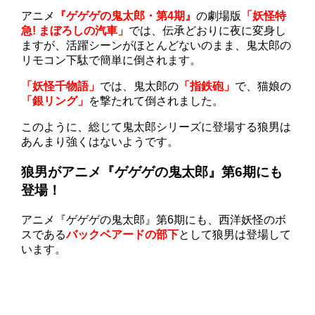
アニメ
『ゲゲゲの鬼太郎・第4期』
の劇場版
「妖怪特
急! まぼろしの汽車」
では、伝承どおりに夜に変身し
ますが、活躍シーンがほとんどないのまま、鬼太郎の
リモコン下駄で簡単に倒されます。
「妖怪千物語」
では、鬼太郎の
「指鉄砲」
で、猫娘の
「銀リング」
を撃たれて倒されました。
このように、総じて鬼太郎シリーズに登場する狼男は
あんまり強くはないようです。
狼男がアニメ『ゲゲゲの鬼太郎』第6期にも
登場！
アニメ『ゲゲゲの鬼太郎』第6期にも、西洋妖怪のボ
スである
バックベアードの部下
として狼男は登場して
います。