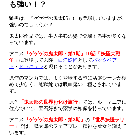
も強い！？
狼男は、『ゲゲゲの鬼太郎』にも登場していますが、
強いのでしょうか？
鬼太郎作品では、半人半狼の姿で登場する事が多くな
っています。
アニメ
『ゲゲゲの鬼太郎・第1期』10話「妖怪大戦
争」
に登場して以降、
西洋妖怪
として
バックベアー
ド
・
ドラキュラ
と現れることがあります。
原作のマンガでは、よく登場する割に活躍シーンが極
めて少なく、地獄編では吸血鬼の一種とされていま
す。
原作
「鬼太郎の世界お化け旅行」
では、ルーマニアに
住んでいて、宝石好きで薬学の知識を持っています。
アニメ
『ゲゲゲの鬼太郎・第3期』
の
「世界妖怪ラリ
ー」
では、鬼太郎のフェアプレー精神を魔女と讃えて
います。