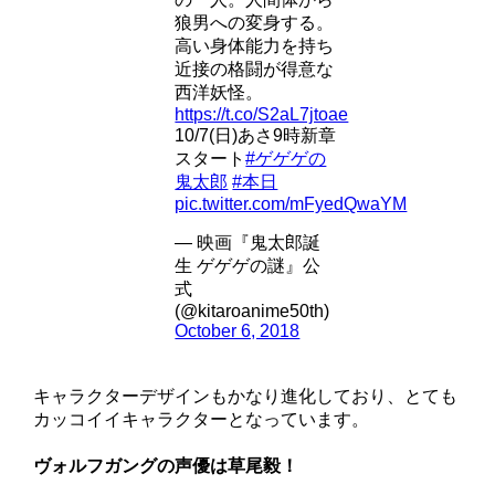
狼男への変身する。
高い身体能力を持ち
近接の格闘が得意な
西洋妖怪。
https://t.co/S2aL7jtoae
10/7(日)あさ9時新章
スタート
#ゲゲゲの
鬼太郎
#本日
pic.twitter.com/mFyedQwaYM
— 映画『鬼太郎誕
生 ゲゲゲの謎』公
式
(@kitaroanime50th)
October 6, 2018
キャラクターデザインもかなり進化しており、とても
カッコイイキャラクターとなっています。
ヴォルフガングの声優は草尾毅！