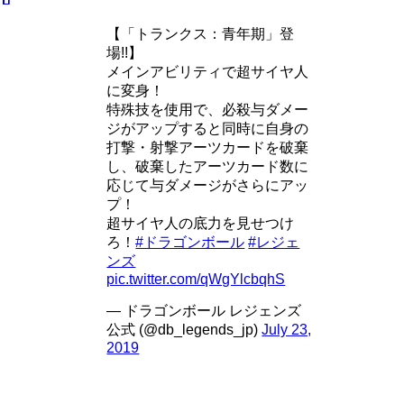
【「トランクス：青年期」登
場!!】
メインアビリティで超サイヤ人
に変身！
特殊技を使用で、必殺与ダメー
ジがアップすると同時に自身の
打撃・射撃アーツカードを破棄
し、破棄したアーツカード数に
応じて与ダメージがさらにアッ
プ！
超サイヤ人の底力を見せつけ
ろ！
#ドラゴンボール
#レジェ
ンズ
pic.twitter.com/qWgYlcbqhS
— ドラゴンボール レジェンズ
公式 (@db_legends_jp)
July 23,
2019