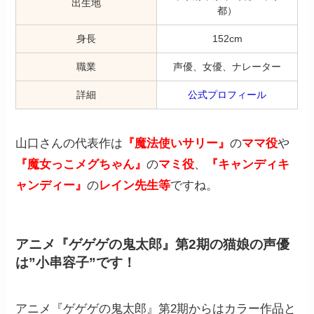
出生地
都）
身長
152cm
職業
声優、女優、ナレーター
詳細
公式プロフィール
山口さんの代表作は
『魔法使いサリー』
の
ママ役
や
『魔女っこメグちゃん』
の
マミ役
、
『キャンディキ
ャンディー』
の
レイン先生等
ですね。
アニメ『ゲゲゲの鬼太郎』第2期の猫娘の声優
は”小串容子”です！
アニメ『ゲゲゲの鬼太郎』第2期からはカラー作品と