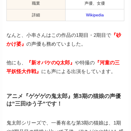
職業
声優、女優
詳細
Wikipedia
なんと、小串さんはこの作品の1期目・2期目で
『砂
かけ婆』
の声優も務めていました。
他にも、
『新オバケのQ太郎』
や特撮の
『河童の三
平妖怪大作戦』
にも声による出演をしています。
アニメ『ゲゲゲの鬼太郎』第3期の猫娘の声優
は”三田ゆう子”です！
鬼太郎シリーズで、一番有名な第3期の猫娘は、1期