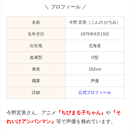
＼ プロフィール ／
名前
今野 宏美（こんの ひろみ）
生年月日
1975年9月13日
出生地
北海道
血液型
O型
身長
152cm
職業
声優
詳細
公式プロフィール
今野宏美さん、
アニメ
『ちびまる子ちゃん』
や
『そ
れいけアンパンマン』
等で声優を務めています。