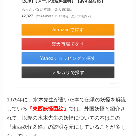
[文庫]【メール便送料無料】【あす楽対応】
もったいない本舗 楽天市場店
¥2,827
（2024/05/14 11:28時点 | 楽天市場調べ）
Amazonで探す
楽天市場で探す
Yahooショッピングで探す
メルカリで探す
ポチップ
1975年に、水木先生が書いた本で伝承の妖怪を解説
している
『東西妖怪図絵』
では、外国妖怪と紹介さ
れて、以降の水木先生の妖怪についての本はこの
『東西妖怪図絵』の説明を元にしていることが多く