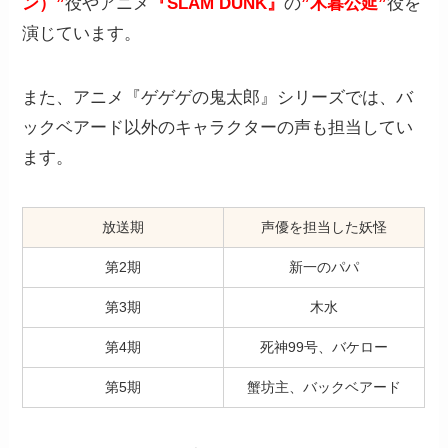
ン）”
役やアニメ
『SLAM DUNK』
の
”木暮公延”
役を
演じています。
また、アニメ『ゲゲゲの鬼太郎』シリーズでは、バ
ックベアード以外のキャラクターの声も担当してい
ます。
放送期
声優を担当した妖怪
第2期
新一のパパ
第3期
木水
第4期
死神99号、バケロー
第5期
蟹坊主、バックベアード