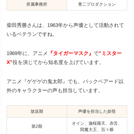
所属事務所
青二プロダクション
柴田秀勝さんは、1963年から声優として活動されて
いるベテランですね。
1969年に、アニメ
『タイガーマスク』
で
”ミスター
X”
役を演じてから知名度を上げています。
アニメ『ゲゲゲの鬼太郎』でも、バックベアード以
外のキャラクターの声も担当しています。
放送期
声優を担当した妖怪
オイン、迦桜羅天、赤舌、
第2期
閻魔大王、百々爺